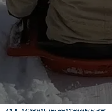
ACCUEIL
»
Activités
»
Glisses hiver
»
Stade de luge gratuit