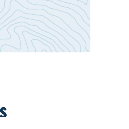
és
ûts. Venez