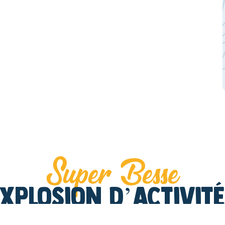
Super Besse
xplosion d’activit
 a pour tous les âges, il y en a aussi pour tous les go