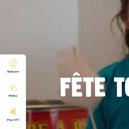
Webcam
FÊTE 
Météo
Plan VTT