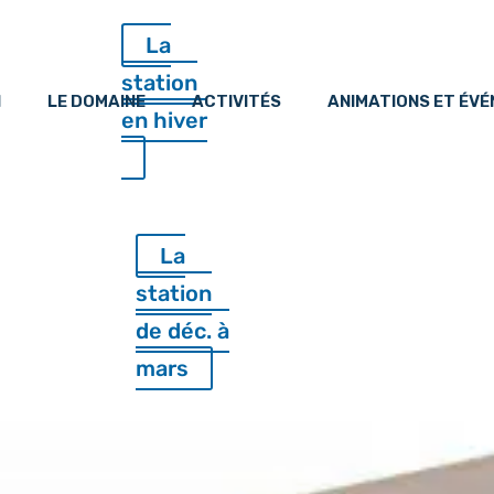
La
station
N
LE DOMAINE
ACTIVITÉS
ANIMATIONS ET ÉV
en hiver
La
station
de déc. à
mars